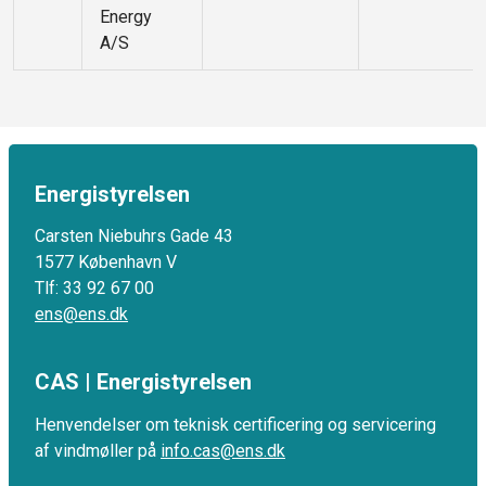
Energy
A/S
Energistyrelsen
Carsten Niebuhrs Gade 43
1577 København V
Tlf: 33 92 67 00
ens@ens.dk
CAS | Energistyrelsen
Henvendelser om teknisk cer­ti­fi­ce­ring og ser­vi­ce­ring
af vind­møl­ler på
info.cas@ens.dk