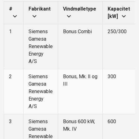
#
Fabrikant
Vindmølletype
Kapacitet
[kW]
1
Siemens
Bonus Combi
250/300
Gamesa
Renewable
Energy
A/S
2
Siemens
Bonus, Mk. lI og
300
Gamesa
III
Renewable
Energy
A/S
3
Siemens
Bonus 600 kW,
600
Gamesa
Mk. IV
Renewable