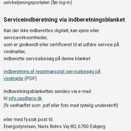
selvbetjeningsportalen (før log-in).
Serviceindberetning via indberetningsblanket
Kan der
ikke
indberettes digitalt, kan ejere eller
servicevirksomheder,
som er godkendt eller certificeret til at udføre service på
vindmøller,
indberette servicebesøg på denne blanket:
Indberetning af regelmæssigt servicebesøg på
vindmølle
(PDF)
Indberetningsblanketten sendes via e-mail
til
info.cas@ens.dk
(fx vedhæftet som .pdf eller foto med tydelig underskrift)
eller med fysisk post til:
Energistyrelsen, Niels Bohrs Vej 8D, 6700 Esbjerg